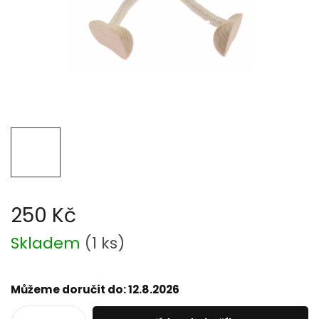
250 Kč
Měrná
Skladem
(
1 ks
)
cena:
Můžeme doručit do:
12.8.2026