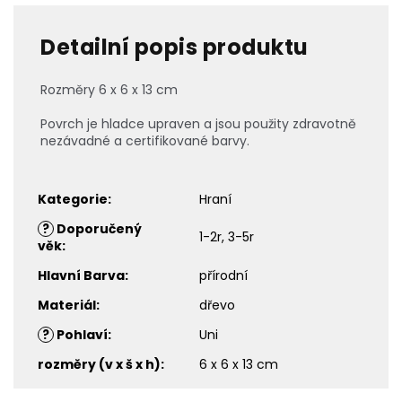
Detailní popis produktu
Rozměry 6 x 6 x 13 cm
Povrch je hladce upraven a jsou použity zdravotně
nezávadné a certifikované barvy.
Kategorie
:
Hraní
?
Doporučený
1-2r, 3-5r
věk
:
Hlavní Barva
:
přírodní
Materiál
:
dřevo
?
Pohlaví
:
Uni
rozměry (v x š x h)
:
6 x 6 x 13 cm