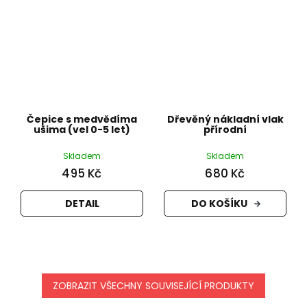
Čepice s medvědíma
Dřevěný nákladní vlak
ušima (vel 0-5 let)
přírodní
Skladem
Skladem
495 Kč
680 Kč
DETAIL
DO KOŠÍKU
ZOBRAZIT VŠECHNY SOUVISEJÍCÍ PRODUKTY