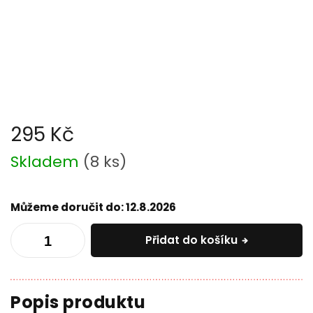
295 Kč
Měrná
Skladem
(
8 ks
)
cena:
Můžeme doručit do:
12.8.2026
Přidat do košíku