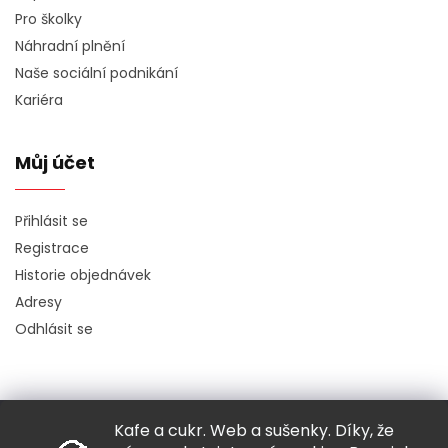
Pro školky
Náhradní plnění
Naše sociální podnikání
Kariéra
Můj účet
Přihlásit se
Registrace
Historie objednávek
Adresy
Odhlásit se
Kafe a cukr. Web a sušenky. Díky, že
Copyright 2026
Hugo chodí bos
. Všechna práva vyhrazena.