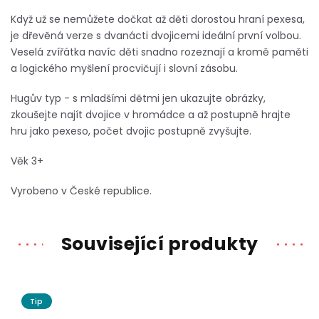
Když už se nemůžete dočkat až děti dorostou hraní pexesa,
je dřevěná verze s dvanácti dvojicemi ideální první volbou.
Veselá zvířátka navíc děti snadno rozeznají a kromě paměti
a logického myšlení procvičují i slovní zásobu.
Hugův typ - s mladšími dětmi jen ukazujte obrázky,
zkoušejte najít dvojice v hromádce a až postupně hrajte
hru jako pexeso, počet dvojic postupně zvyšujte.
Věk 3+
Vyrobeno v České republice.
Související produkty
Tip