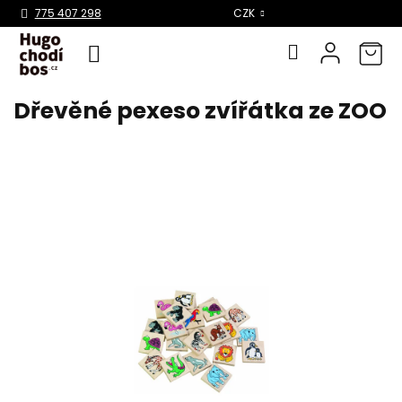
Select Language
▼
775 407 298
CZK
Dřevěné pexeso zvířátka ze ZOO
Přejít
na
obsah