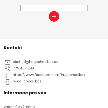
nových produktech na našem e-shopu.
PŘIHLÁSIT
SE
Kontakt
obchod
@
hugochodibos.cz
775 407 298
https://www.facebook.com/hugochodibos
hugo_chodi_bos
Informace pro vás
Vrácení a výměna