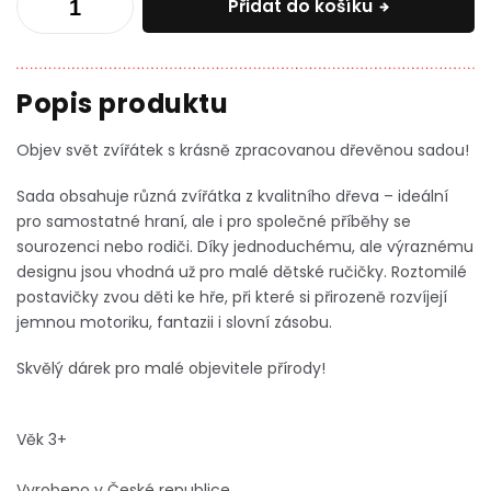
Přidat do košíku
Objev svět zvířátek s krásně zpracovanou dřevěnou sadou!
Sada obsahuje různá zvířátka z kvalitního dřeva – ideální
pro samostatné hraní, ale i pro společné příběhy se
sourozenci nebo rodiči. Díky jednoduchému, ale výraznému
designu jsou vhodná už pro malé dětské ručičky. Roztomilé
postavičky zvou děti ke hře, při které si přirozeně rozvíjejí
jemnou motoriku, fantazii i slovní zásobu.
Skvělý dárek pro malé objevitele přírody!
Věk 3+
Vyrobeno v České republice.