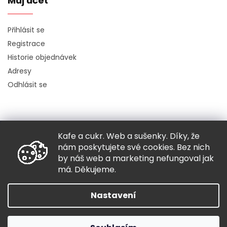
Můj účet
Přihlásit se
Registrace
Historie objednávek
Adresy
Odhlásit se
Kafe a cukr. Web a sušenky. Díky, že
Copyright 2026
Hugo chodí bos
. Všechna práva vyhrazena.
nám poskytujete své cookies. Bez nich
Grafický návrh vytvořil a nakódoval
Shoptak.cz
by náš web a marketing nefungoval jak
má. Děkujeme.
Vytvořil Shoptet
Nastavení