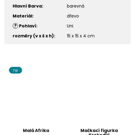
Hlavní Barva
:
barevná
Materiál
:
dřevo
?
Pohlaví
:
Uni
rozměry (v x š x h)
:
15 x 15 x 4 cm
Tip
Malá Afrika
Mačkací figurka
Krokodýl