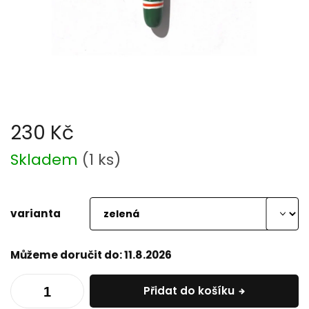
230 Kč
Měrná
Skladem
(
1 ks
)
cena:
varianta
Můžeme doručit do:
11.8.2026
Přidat do košíku