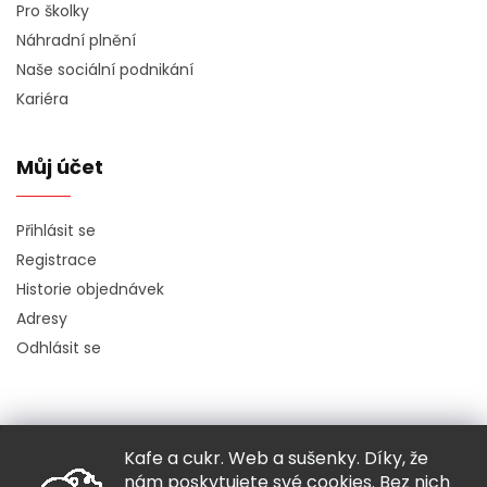
Pro školky
Náhradní plnění
Naše sociální podnikání
Kariéra
Můj účet
Přihlásit se
Registrace
Historie objednávek
Adresy
Odhlásit se
Kafe a cukr. Web a sušenky. Díky, že
Copyright 2026
Hugo chodí bos
. Všechna práva vyhrazena.
nám poskytujete své cookies. Bez nich