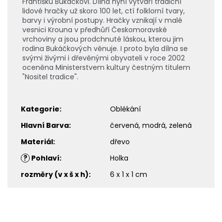
Františku Bukáčkovi. Dílna nyní vytváří tradiční
lidové hračky už skoro 100 let, ctí folklorní tvary,
barvy i výrobní postupy. Hračky vznikají v malé
vesnici Krouna v předhůří Českomoravské
vrchoviny a jsou prodchnuté láskou, kterou jim
rodina Bukáčkových věnuje. I proto byla dílna se
svými živými i dřevěnými obyvateli v roce 2002
oceněna Ministerstvem kultury čestným titulem
"Nositel tradice".
Kategorie
:
Oblékání
Hlavní Barva
:
červená, modrá, zelená
Materiál
:
dřevo
?
Pohlaví
:
Holka
rozměry (v x š x h)
:
6 x 1 x 1 cm
Z