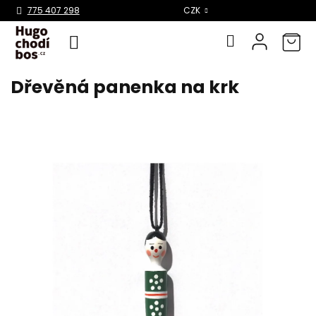
Select Language
▼
775 407 298
CZK
Dřevěná panenka na krk
Přejít
na
obsah