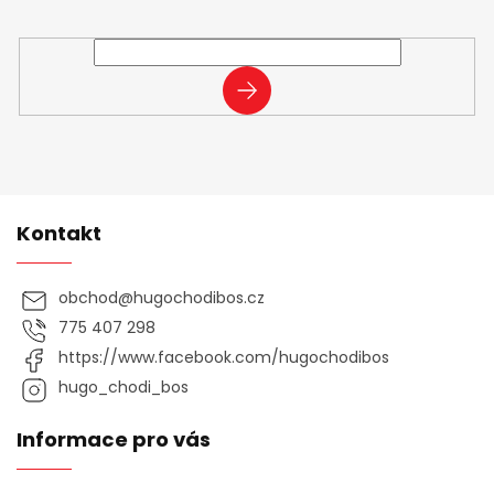
Vložte svůj e-mail a my vám budeme zasílat informace o
nových produktech na našem e-shopu.
PŘIHLÁSIT
SE
Kontakt
obchod
@
hugochodibos.cz
775 407 298
https://www.facebook.com/hugochodibos
hugo_chodi_bos
Informace pro vás