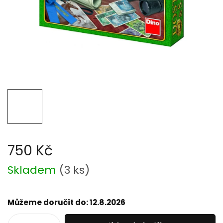
750 Kč
Měrná
Skladem
(
3 ks
)
cena:
Můžeme doručit do:
12.8.2026