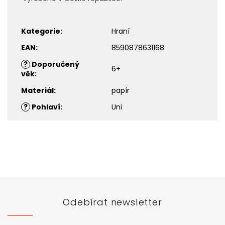
Kategorie
:
Hraní
EAN
:
8590878631168
?
Doporučený
6+
věk
:
Materiál
:
papír
?
Pohlaví
:
Uni
Z
á
p
a
t
Odebírat newsletter
í