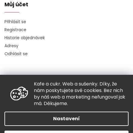
Můj účet
Přihlásit se
Registrace
Historie objednávek
Adresy
Odhlásit se
Kafe a cukr. Web a sušenky. Díky, že
Copyright 2026
Hugo chodí bos
. Všechna práva vyhrazena.
nám poskytujete své cookies. Bez nich
Grafický návrh vytvořil a nakódoval
Shoptak.cz
by náš web a marketing nefungoval jak
má. Děkujeme.
Vytvořil Shoptet
Nastavení