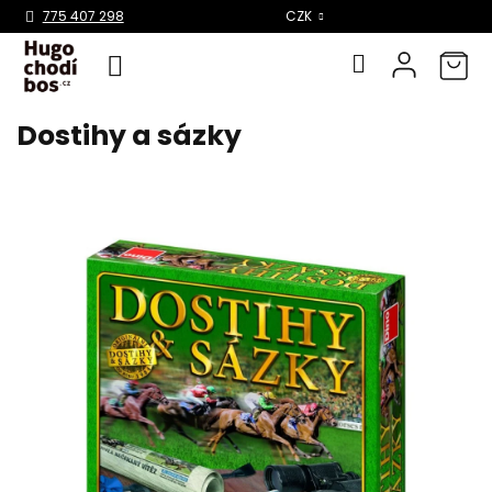
Select Language
▼
775 407 298
CZK
Dostihy a sázky
Přejít
na
obsah