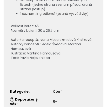
listech (jedna strana seznam přísad, druhá
strana postup)
1 seznam ingrediencí (psané vysvětlivky)
Velikost karet: A5
Rozměry balení: 20 x 26,5 cm
Autorka receptů: Ivana Meserszmidová Kristková
Autorky konceptu: Adéla Švecová, Martina
Hamouzová
Ilustrace: Martina Hamouzová
Text: Pavla Nejezchleba
Kategorie
:
Čtení
?
Doporučený
6+
věk
: