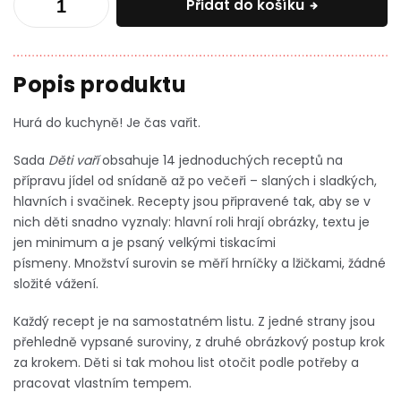
Přidat do košíku
Hurá do kuchyně! Je čas vařit.
Sada
Děti vaří
obsahuje 14 jednoduchých receptů na
přípravu jídel od snídaně až po večeři – slaných i sladkých,
hlavních i svačinek. Recepty jsou připravené tak, aby se v
nich děti snadno vyznaly: hlavní roli hrají obrázky, textu je
jen minimum a je psaný velkými tiskacími
písmeny. Množství surovin se měří hrníčky a lžičkami, žádné
složité vážení.
Každý recept je na samostatném listu. Z jedné strany jsou
přehledně vypsané suroviny, z druhé obrázkový postup krok
za krokem. Děti si tak mohou list otočit podle potřeby a
pracovat vlastním tempem.