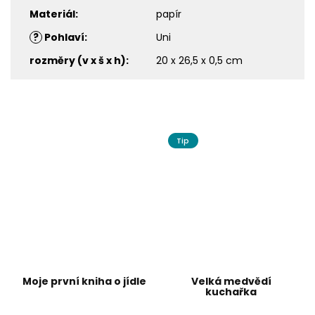
Materiál
:
papír
?
Pohlaví
:
Uni
rozměry (v x š x h)
:
20 x 26,5 x 0,5 cm
Tip
Moje první kniha o jídle
Velká medvědí
kuchařka