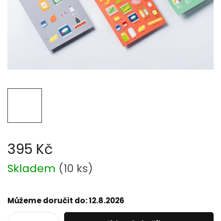
395 Kč
Měrná
Skladem
(
10 ks
)
cena:
Můžeme doručit do:
12.8.2026