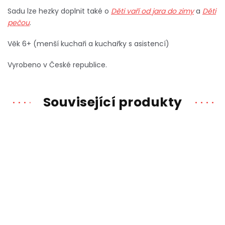
Sadu lze hezky doplnit také o
Děti vaří od jara do zimy
a
Děti
pečou
.
Věk 6+ (
menší kuchaři a kuchařky s asistencí)
Vyrobeno v České republice.
Související produkty