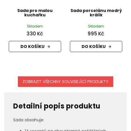
Sada pro malou
Sada porcelánu modrý
kuchařku
králík
Skladem
Skladem
330 Kč
995 Kč
DO KOŠÍKU
DO KOŠÍKU
ZOBRAZIT VŠECHNY SOUVISEJÍCÍ PRODUKTY
Detailní popis produktu
Sada obsahuje:
14 receptů na oboustranně potištěných