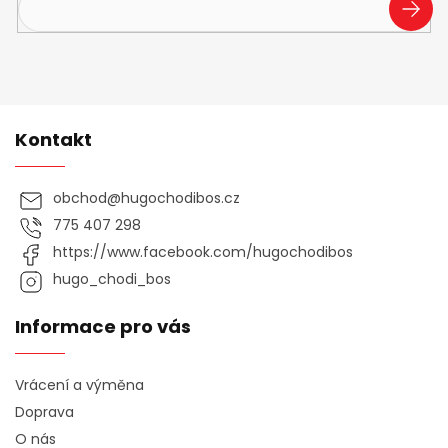
PŘIHL
SE
Kontakt
obchod
@
hugochodibos.cz
775 407 298
https://www.facebook.com/hugochodibos
hugo_chodi_bos
Informace pro vás
Vrácení a výměna
Doprava
O nás