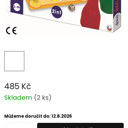
485 Kč
Měrná
Skladem
(
2 ks
)
cena:
Můžeme doručit do:
12.8.2026