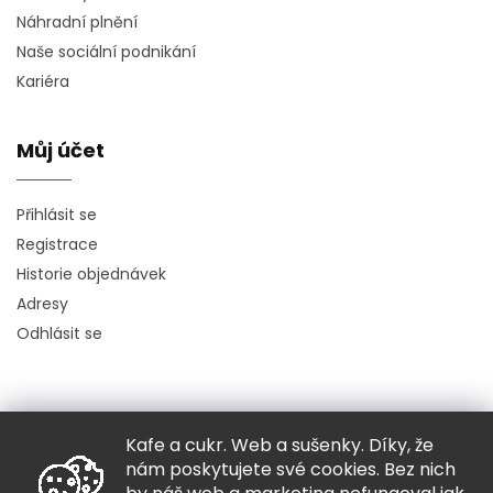
Náhradní plnění
Naše sociální podnikání
Kariéra
Můj účet
Přihlásit se
Registrace
Historie objednávek
Adresy
Odhlásit se
Kafe a cukr. Web a sušenky. Díky, že
Copyright 2026
Hugo chodí bos
. Všechna práva vyhrazena.
nám poskytujete své cookies. Bez nich
Grafický návrh vytvořil a nakódoval
Shoptak.cz