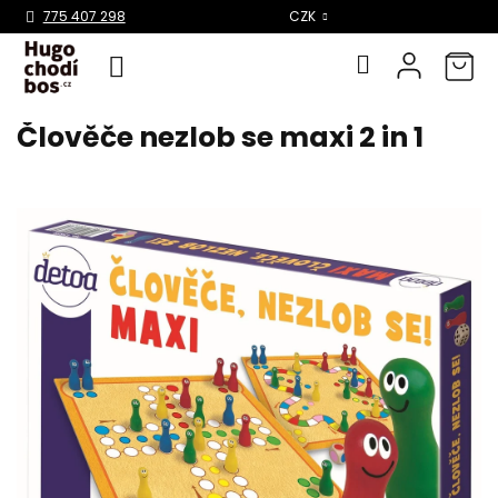
Select Language
▼
775 407 298
CZK
Člověče nezlob se maxi 2 in 1
Přejít
na
obsah