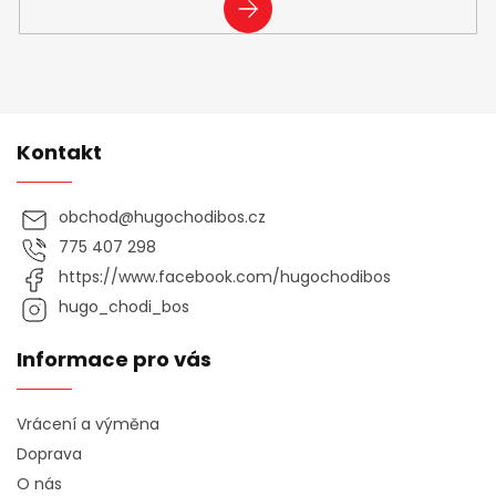
PŘIHLÁSIT
SE
Kontakt
obchod
@
hugochodibos.cz
775 407 298
https://www.facebook.com/hugochodibos
hugo_chodi_bos
Informace pro vás
Vrácení a výměna
Doprava
O nás