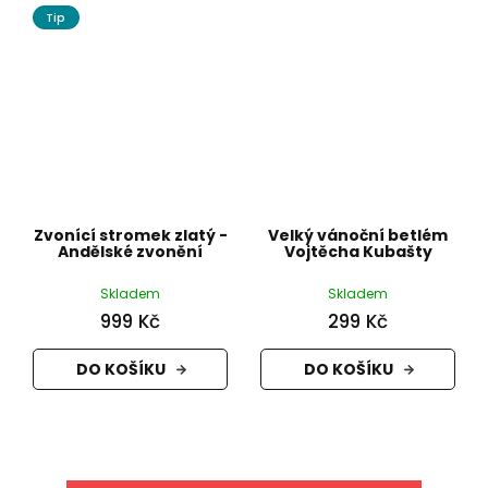
Tip
Zvonící stromek zlatý -
Velký vánoční betlém
Andělské zvonění
Vojtěcha Kubašty
Skladem
Skladem
999 Kč
299 Kč
DO KOŠÍKU
DO KOŠÍKU