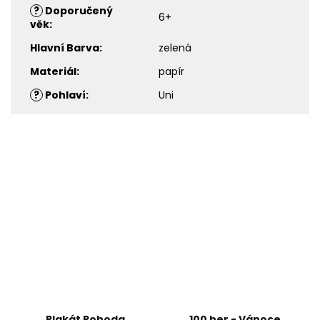
?
Doporučený
6+
věk
:
Hlavní Barva
:
zelená
Materiál
:
papír
?
Pohlaví
:
Uni
Plakát Pohoda
100 her - Vánoce