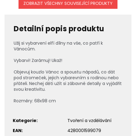
ZOBRAZIT VŠECHNY SOUVISEJÍCÍ PRODUKTY
Detailní popis produktu
Užij si vybarvení elfí dílny na vše, co patří k
Vánocům.
Vybarvi! Zarámuj! Ukaž!
Objevuj kouzlo Vánoc a spoustu nápadů, co dát
pod stromeček, jejich vybarevním s rodinou nebo
přáteli. Nechej děti užít si zábavné detaily a vyjádřit
svou kreativitu.
Rozměry: 68x98 cm
Kategorie
:
Tvoření a vzdělávání
EAN
:
4280001599079