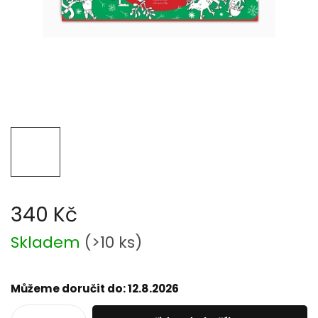
340 Kč
Měrná
Skladem
(
>10 ks
)
cena:
Můžeme doručit do:
12.8.2026