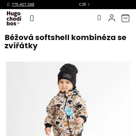
Select Language
▼
775 407 298
CZK
Béžová softshell kombinéza se
Přejít
na
zvířátky
obsah