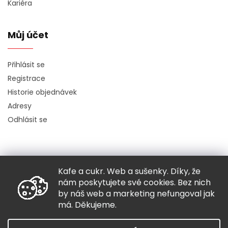
Kariéra
Můj účet
Přihlásit se
Registrace
Historie objednávek
Adresy
Odhlásit se
Kafe a cukr. Web a sušenky. Díky, že
Copyright 2026
Hugo chodí bos
. Všechna práva vyhrazena.
nám poskytujete své cookies. Bez nich
Grafický návrh vytvořil a nakódoval
Shoptak.cz
by náš web a marketing nefungoval jak
má. Děkujeme.
Vytvořil Shoptet