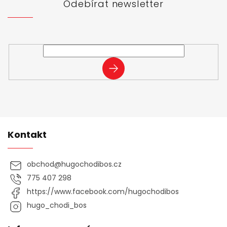
t
Odebírat newsletter
í
Vložte svůj e-mail a my vám budeme zasílat informace o
nových produktech na našem e-shopu.
PŘIHLÁSIT
SE
Kontakt
obchod
@
hugochodibos.cz
775 407 298
https://www.facebook.com/hugochodibos
hugo_chodi_bos