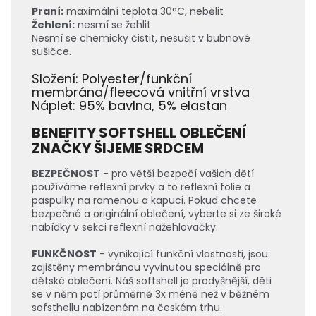
Praní:
maximální teplota 30°C, nebělit
Žehlení:
nesmí se žehlit
Nesmí se chemicky čistit, nesušit v bubnové
sušičce.
Složení: Polyester/funkční
membrána/fleecová vnitřní vrstva
Náplet: 95% bavlna, 5% elastan
BENEFITY SOFTSHELL OBLEČENÍ
ZNAČKY ŠIJEME SRDCEM
BEZPEČNOST
- pro větší bezpečí vašich dětí
používáme reflexní prvky a to reflexní folie a
paspulky na ramenou a kapuci. Pokud chcete
bezpečné a originální oblečení, vyberte si ze široké
nabídky v sekci reflexní nažehlovačky.
FUNKČNOST
- vynikající funkční vlastnosti, jsou
zajištěny membránou vyvinutou speciálně pro
dětské oblečení. Náš softshell je prodyšnější, děti
se v něm potí průměrně 3x méně než v běžném
sofsthellu nabízeném na českém trhu.