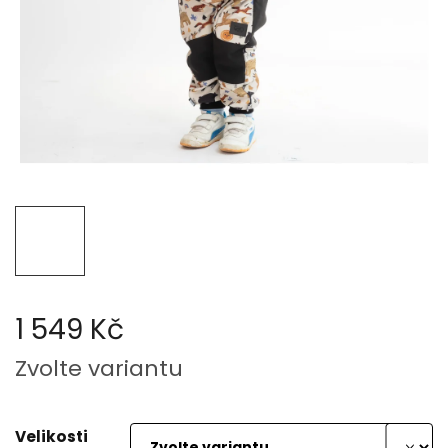
1 549 Kč
Měrná
Zvolte variantu
cena:
Velikosti