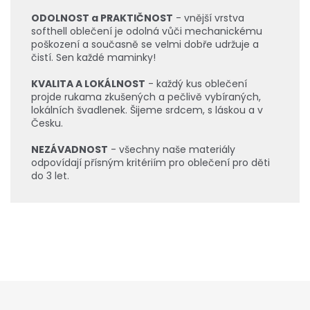
ODOLNOST a PRAKTIČNOST
- vnější vrstva
softhell oblečení je odolná vůči mechanickému
poškození a současně se velmi dobře udržuje a
čistí. Sen každé maminky!
KVALITA A LOKÁLNOST
- každý kus oblečení
projde rukama zkušených a pečlivě vybíraných,
lokálních švadlenek. Šijeme srdcem, s láskou a v
Česku.
NEZÁVADNOST
- všechny naše materiály
odpovídají přísným kritériím pro oblečení pro děti
do 3 let.
Z
á
p
a