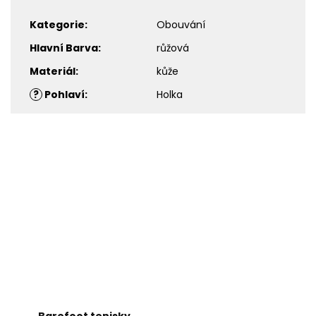
Kategorie
:
Obouvání
Hlavní Barva
:
růžová
Materiál
:
kůže
?
Pohlaví
:
Holka
Barefoot tenisky