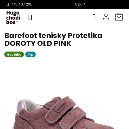
Select Language
▼
775 407 298
CZK
Barefoot tenisky Protetika
Přejít
na
DOROTY OLD PINK
obsah
Novinka
Tip