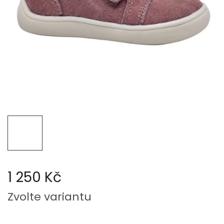
1 250 Kč
Měrná
Zvolte variantu
cena: