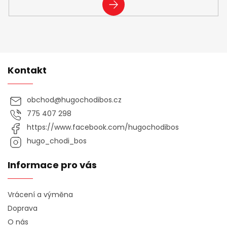
PŘIHLÁSIT
SE
Kontakt
obchod
@
hugochodibos.cz
775 407 298
https://www.facebook.com/hugochodibos
hugo_chodi_bos
Informace pro vás
Vrácení a výměna
Doprava
O nás