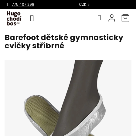
Select Language
▼
775 407 298
CZK
Barefoot dětské gymnasticky
Přejít
na
cvičky stříbrné
obsah