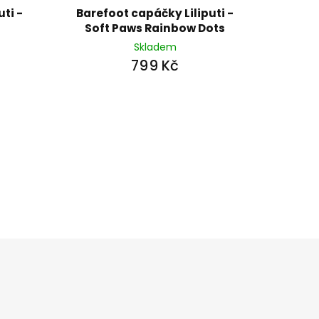
ti -
Barefoot capáčky Liliputi -
Soft Paws Rainbow Dots
Skladem
799 Kč
ašem e-shopu.