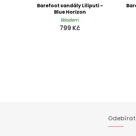
Barefoot sandály Liliputi -
Bar
Blue Horizon
Skladem
799 Kč
Z
á
p
a
t
í
Odebírat
Vložte svůj 