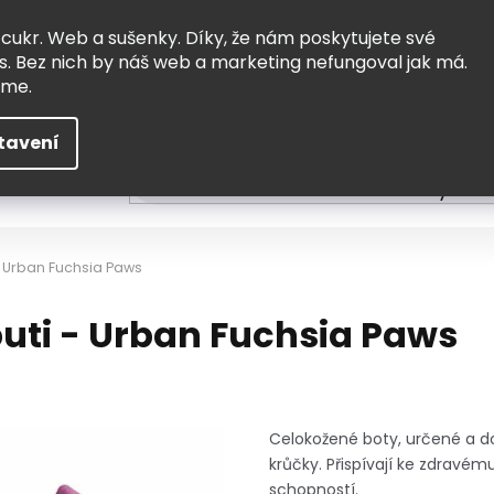
Vrácení a výměna
Doprava
 cukr. Web a sušenky. Díky, že nám poskytujete své
s. Bez nich by náš web a marketing nefungoval jak má.
eme.
tavení
HLEDAT
ní
Čtení
Tvoření a vzdělávání
Zabydlov
- Urban Fuchsia Paws
puti - Urban Fuchsia Paws
Celokožené boty, určené a do
krůčky. Přispívají ke zdravé
schopností.