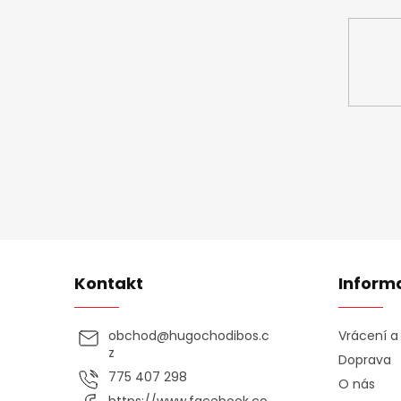
Kontakt
Inform
obchod
@
hugochodibos.c
Vrácení 
z
Doprava
775 407 298
O nás