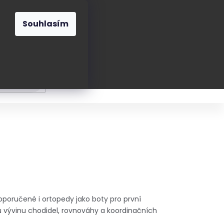
O nás
Blog
Kontakt
CZK
Souhlasím
Prázdný
košík
ání
Oblékání
Obouvání
Poukázky a přán
poručené i ortopedy jako boty pro první
mu vývinu chodidel, rovnováhy a koordinačních