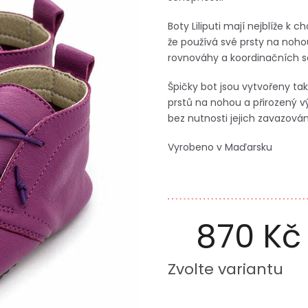
Boty Liliputi mají nejblíže k 
že používá své prsty na nohou
rovnováhy a koordinačních sc
Špičky bot jsou vytvořeny tak
prstů na nohou a přirozený vý
bez nutnosti jejich zavazován
Vyrobeno v Maďarsku
870 Kč
Měrná
Zvolte variantu
cena: