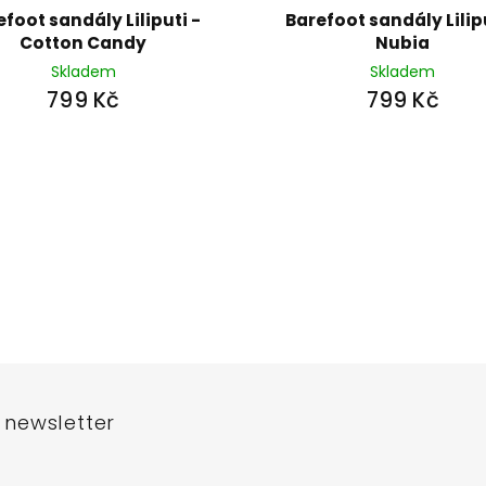
efoot sandály Liliputi -
Barefoot sandály Lilipu
Cotton Candy
Nubia
Skladem
Skladem
799 Kč
799 Kč
 newsletter
e-mail a my vám budeme zasílat informace o nových produktech na n