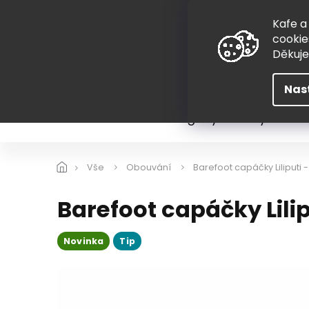
Přejít
775 407 298
na
Kafe a
obsah
cookie
Děkuj
Nas
Léto
Škola
Hugovy kousky
Hra
Vše
Obouvání
Barefoot capáčky Liliputi 
Barefoot capáčky Lili
Novinka
Tip