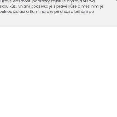
luzové vlastnosti podrážky zajišťuje pryžová vrstva
u kůži, vnitřní podšívka je z pravé kůže a mezi nimi je
epelnou izolaci a tlumí nárazy při chůzi a běhání po