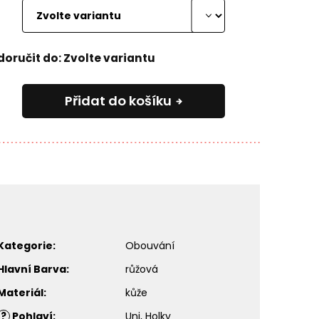
oručit do:
Zvolte variantu
Přidat do košíku
Kategorie
:
Obouvání
Hlavní Barva
:
růžová
Materiál
:
kůže
?
Pohlaví
:
Uni, Holky