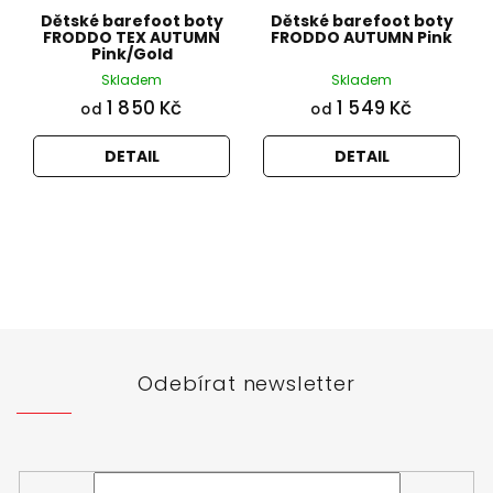
Dětské barefoot boty
Dětské barefoot boty
FRODDO TEX AUTUMN
FRODDO AUTUMN Pink
Pink/Gold
Skladem
Skladem
1 850 Kč
1 549 Kč
od
od
DETAIL
DETAIL
Z
á
p
a
t
Odebírat newsletter
í
Vložte svůj e-mail a my vám budeme zasílat informace o
nových produktech na našem e-shopu.