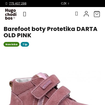
Select Language
▼
775 407 298
CZK
Barefoot boty Protetika DARTA
Přejít
na
OLD PINK
obsah
Novinka
Tip