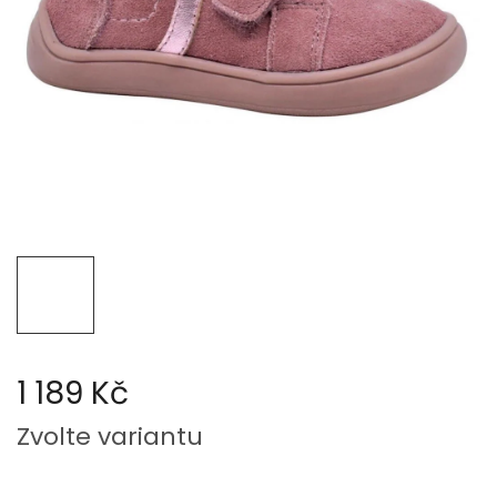
1 189 Kč
Měrná
Zvolte variantu
cena: