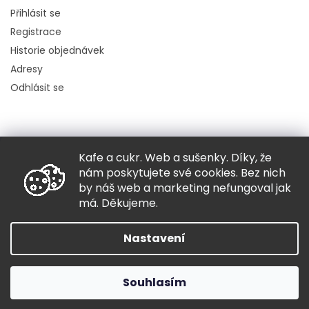
Přihlásit se
Registrace
Historie objednávek
Adresy
Odhlásit se
Kafe a cukr. Web a sušenky. Díky, že
Copyright 2026
Hugo chodí bos
. Všechna práva vyhrazena.
nám poskytujete své cookies. Bez nich
Grafický návrh vytvořil a nakódoval
Shoptak.cz
by náš web a marketing nefungoval jak
má. Děkujeme.
Vytvořil Shoptet
Nastavení
Souhlasím